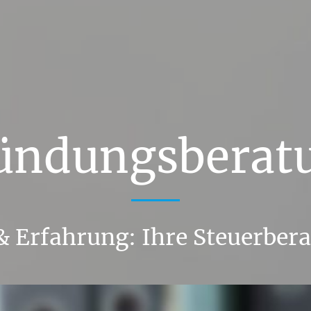
ündungsberat
 Erfahrung: Ihre Steuerber