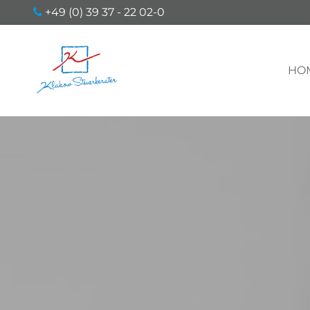
+49 (0) 39 37 - 22 02-0
HO